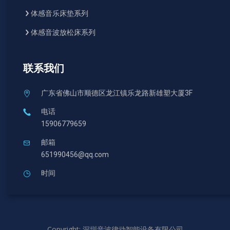
体感音乐床垫系列
体感音波放松床系列
联系我们
广东省佛山市顺德区龙江镇乐龙路新雄塑大厦3F
电话
15906779659
邮箱
651990456@qq.com
时间
Copyright: 深圳音波律动智能设备有限公司