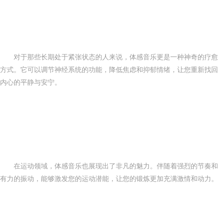
对于那些长期处于紧张状态的人来说，体感音乐更是一种神奇的疗愈
方式。它可以调节神经系统的功能，降低焦虑和抑郁情绪，让您重新找回
内心的平静与安宁。
在运动领域，体感音乐也展现出了非凡的魅力。伴随着强烈的节奏和
有力的振动，能够激发您的运动潜能，让您的锻炼更加充满激情和动力。