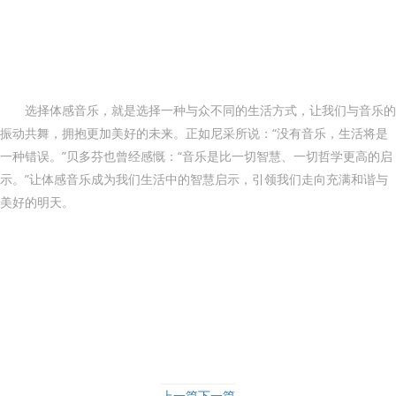
选择体感音乐，就是选择一种与众不同的生活方式，让我们与音乐的
振动共舞，拥抱更加美好的未来。正如尼采所说：“没有音乐，生活将是
一种错误。”贝多芬也曾经感慨：“音乐是比一切智慧、一切哲学更高的启
示。”让体感音乐成为我们生活中的智慧启示，引领我们走向充满和谐与
美好的明天。
上一篇
下一篇