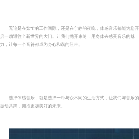
无论是在繁忙的工作间隙，还是在宁静的夜晚，体感音乐都能为您开
启一扇通往全新世界的大门。让我们抛开束缚，用身体去感受音乐的魅
力，让每一个音符都成为身心和谐的纽带。
选择体感音乐，就是选择一种与众不同的生活方式，让我们与音乐的
振动共舞，拥抱更加美好的未来。